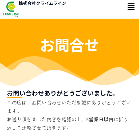
メ
内
株式会社クライムライン
ニ
容
ュ
を
ー
ス
キ
お問合せ
ッ
プ
お問い合わせありがとうございました。
この度は、お問い合わせいただき誠にありがとうござい
ます。
お送り頂きました内容を確認の上、
5営業日以内
に折り
返しご連絡させて頂きます。